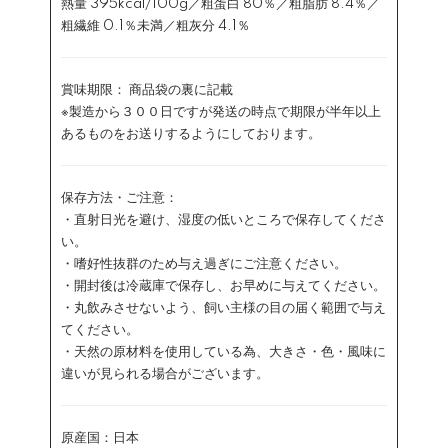
熱量 395kcal/100g／粗蛋白 80％／粗脂肪 8.4％／
粗繊維 0.1％未満／粗灰分 4.1％
賞味期限： 商品袋の裏に記載
※製造から３００日ですが発送の時点で期限が半年以上
あるものをお送りするようにしております。
保存方法・ご注意：
・直射日光を避け、湿度の低いところで保存してくださ
い。
・嗜好性抜群のため与え過ぎにご注意ください。
・開封後は冷蔵庫で保存し、お早めに与えてください。
・丸飲みさせないよう、飼い主様の目の届く範囲で与え
てください。
・天然の原材料を使用している為、大きさ・色・風味に
違いが見られる場合がございます。
原産国：日本